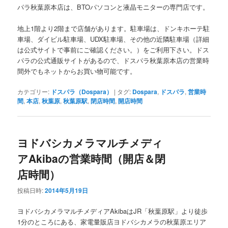
パラ秋葉原本店は、BTOパソコンと液晶モニターの専門店です。
地上1階より2階まで店舗があります。駐車場は、ドンキホーテ駐
車場、ダイビル駐車場、UDX駐車場、その他の近隣駐車場（詳細
は公式サイトで事前にご確認ください。）をご利用下さい。ドス
パラの公式通販サイトがあるので、ドスパラ秋葉原本店の営業時
間外でもネットからお買い物可能です。
カテゴリー:
ドスパラ（Dospara）
|
タグ:
Dospara
,
ドスパラ
,
営業時
間
,
本店
,
秋葉原
,
秋葉原駅
,
閉店時間
,
開店時間
ヨドバシカメラマルチメディ
アAkibaの営業時間（開店＆閉
店時間）
投稿日時:
2014年5月19日
ヨドバシカメラマルチメディアAkibaはJR「秋葉原駅」より徒歩
1分のところにある、家電量販店ヨドバシカメラの秋葉原エリア