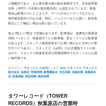
ス旗艦店であり、また東京最大級の総合免税店です。日本政府観
光局（JNTO）の外国人観光案内所にも認定されています。取扱
商品は家電だけにとどまらず、ゲームやホビーグッズなどから、
海外観光客向けのお土産、時計、ジュエリーなども扱い、総合免
税店として幅広い商品を取り扱っています。
地上1階より7階まで店舗があります。駐車場は、提携先の秋葉原
UDXパーキング、秋葉原ダイビル駐車場、富士ソフトビル駐車場
があります（ラオックス秋葉原本店でお買い物された方向けの割
引サービスあり）。ラオックス（LaOX）の公式通販サイトがあ
るので、ラオックス秋葉原本店の営業時間外でもネットからお買
い物可能です。
カテゴリー:
ラオックス（LaOX）
|
タグ:
laox
,
ラオックス
,
ラオックス
株式会社
,
免税店
,
営業時間
,
家電量販店
,
末広町駅
,
淡路町駅
,
秋葉原本
店
,
秋葉原駅
,
閉店時間
,
開店時間
タワーレコード（TOWER
RECORDS）秋葉原店の営業時