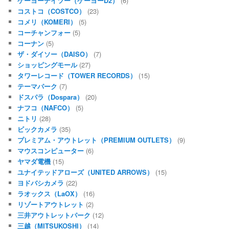
ケーヨーデイツー（ケーヨーD2）
(6)
コストコ（COSTCO）
(23)
コメリ（KOMERI）
(5)
コーチャンフォー
(5)
コーナン
(5)
ザ・ダイソー（DAISO）
(7)
ショッピングモール
(27)
タワーレコード（TOWER RECORDS）
(15)
テーマパーク
(7)
ドスパラ（Dospara）
(20)
ナフコ（NAFCO）
(5)
ニトリ
(28)
ビックカメラ
(35)
プレミアム・アウトレット（PREMIUM OUTLETS）
(9)
マウスコンピューター
(6)
ヤマダ電機
(15)
ユナイテッドアローズ（UNITED ARROWS）
(15)
ヨドバシカメラ
(22)
ラオックス（LaOX）
(16)
リゾートアウトレット
(2)
三井アウトレットパーク
(12)
三越（MITSUKOSHI）
(14)