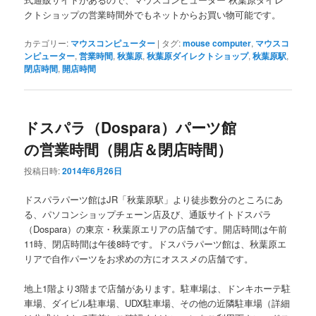
クトショップの営業時間外でもネットからお買い物可能です。
カテゴリー:
マウスコンピューター
|
タグ:
mouse computer
,
マウスコ
ンピューター
,
営業時間
,
秋葉原
,
秋葉原ダイレクトショップ
,
秋葉原駅
,
閉店時間
,
開店時間
ドスパラ（Dospara）パーツ館
の営業時間（開店＆閉店時間）
投稿日時:
2014年6月26日
ドスパラパーツ館はJR「秋葉原駅」より徒歩数分のところにあ
る、パソコンショップチェーン店及び、通販サイトドスパラ
（Dospara）の東京・秋葉原エリアの店舗です。開店時間は午前
11時、閉店時間は午後8時です。ドスパラパーツ館は、秋葉原エ
リアで自作パーツをお求めの方にオススメの店舗です。
地上1階より3階まで店舗があります。駐車場は、ドンキホーテ駐
車場、ダイビル駐車場、UDX駐車場、その他の近隣駐車場（詳細