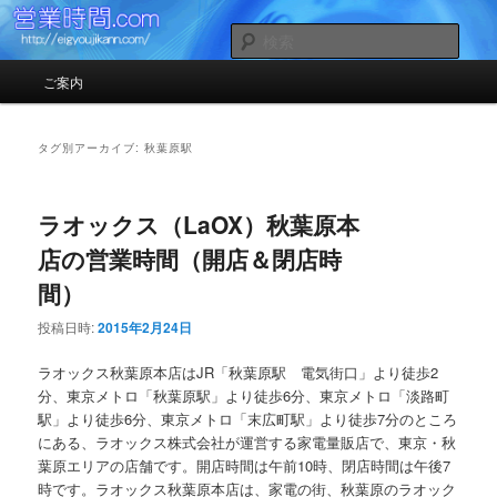
お店の営業時間（開店時間＆閉店時間）ガイドサイト
検
索
メインメニュー
ご案内
メインコンテンツへ移動
サブコンテンツへ移動
営業時間.com （スマホ対応）
タグ別アーカイブ:
秋葉原駅
ラオックス（LaOX）秋葉原本
店の営業時間（開店＆閉店時
間）
投稿日時:
2015年2月24日
ラオックス秋葉原本店はJR「秋葉原駅 電気街口」より徒歩2
分、東京メトロ「秋葉原駅」より徒歩6分、東京メトロ「淡路町
駅」より徒歩6分、東京メトロ「末広町駅」より徒歩7分のところ
にある、ラオックス株式会社が運営する家電量販店で、東京・秋
葉原エリアの店舗です。開店時間は午前10時、閉店時間は午後7
時です。ラオックス秋葉原本店は、家電の街、秋葉原のラオック