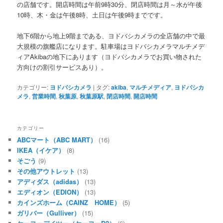
の店舗です。開店時間は午前9時30分、閉店時間は月～水が午後
10時、木・金は午後8時、土日は午後9時までです。
地下6階から地上9階まである、ヨドバシカメラの全店舗の中で最
大規模の旗艦店になります。駐車場はヨドバシカメラマルチメデ
ィアAkibaの地下にあります（ヨドバシカメラでお買い物された
方向けの割引サービスあり）。
カテゴリー:
ヨドバシカメラ
|
タグ:
akiba
,
マルチメディア
,
ヨドバシカ
メラ
,
営業時間
,
秋葉原
,
秋葉原駅
,
閉店時間
,
開店時間
カテゴリー
ABCマート（ABC MART）
(16)
IKEA（イケア）
(8)
そごう
(9)
その他アウトレット
(13)
アディダス（adidas）
(13)
エディオン（EDION）
(13)
カインズホーム（CAINZ HOME）
(5)
ガリバー（Gulliver）
(15)