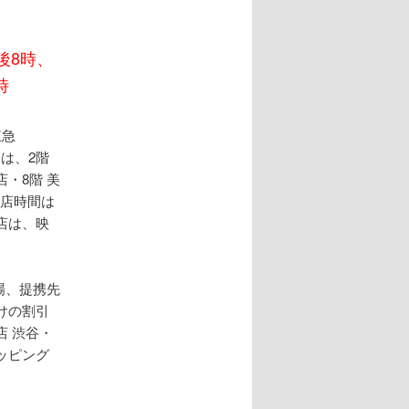
後8時、
時
東急
は、2階
・8階 美
閉店時間は
店は、映
場、提携先
けの割引
 渋谷・
ッピング