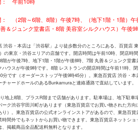
： 午前10時
： （2階～6階、8階）午後7時、（地下1階・1階）午
丸善＆ジュンク堂書店・8階 美容室シルクハウス）午後9
店 渋谷・本店は「渋谷駅」より徒歩数分のところにある、百貨店 
YU）の東京・渋谷エリアの店舗です。開店時間は午前10時、閉店時間
8階が午後7時、地下1階・1階が午後8時、7階 丸善＆ジュンク堂書店
クハウスが午後9時です。8階 レストランの開店時間は午前11時、
30分です（オーダーストップ午後9時45分）。東急百貨店 渋谷・本
チャードホールのあるBunkamuraと連絡通路で直結しています。
より地上8階、プラスR階まで店舗があります。駐車場は、地下駐車
パーク渋谷宇田川町があります（東急百貨店でお買い物された方向
あり）。東急百貨店の公式オンラインストアがあるので、東急百貨店
業時間外でもネットからお買い物できます。東急百貨店ネットショ
は、掲載商品全品配送料無料となります。