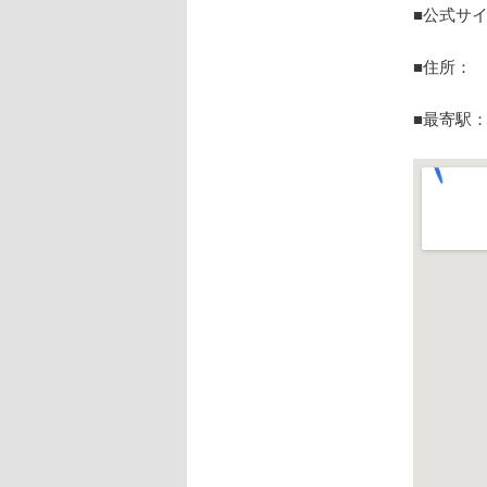
■公式サ
■住所： 〒
■最寄駅