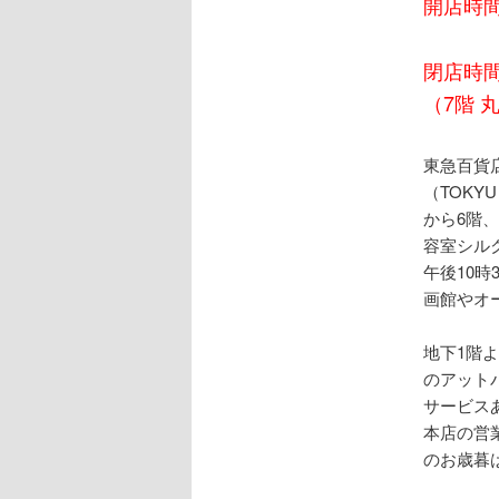
開店時間
閉店時間
（7階 
東急百貨
（TOK
から6階、
容室シル
午後10時
画館やオー
地下1階
のアット
サービス
本店の営
のお歳暮