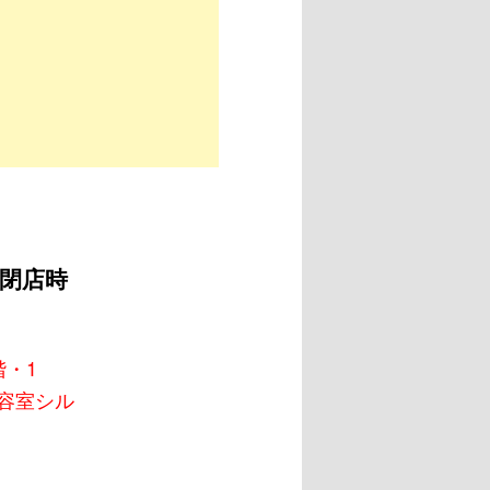
＆閉店時
階・1
美容室シル