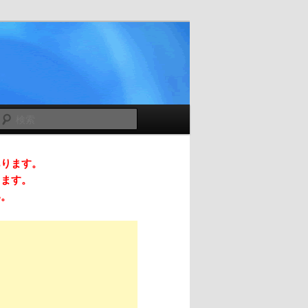
検
索
あります。
ります。
い。