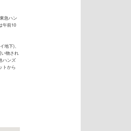
社東急ハン
午前10
イ地下)、
買い物され
急ハンズ
ットから