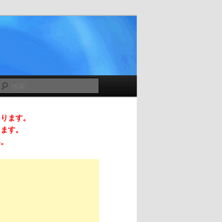
検
索
あります。
ります。
い。