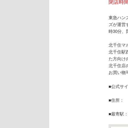
閉店時間
東急ハン
ズが運営
時30分、
北千住マ
北千住駅
た方向け
北千住店
お買い物
■公式サ
■住所： 
■最寄駅