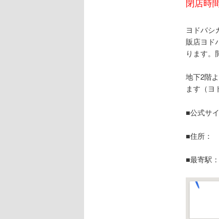
閉店時間
ヨドバシ
販店ヨド
ります。
地下2階
ます（ヨ
■公式サ
■住所： 〒
■最寄駅