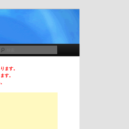
検
索
あります。
ります。
い。